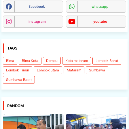
facebook
whatsapp
instagram
youtube
TAGS
Bima
Bima Kota
Dompu
Kota mataram
Lombok Barat
Lombok Timur
Lombok utara
Mataram
Sumbawa
Sumbawa Barat
RANDOM