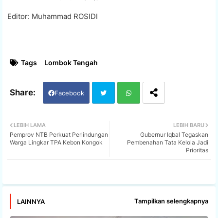
Editor: Muhammad ROSIDI
Tags
Lombok Tengah
Facebook
Twi
Wh
LEBIH LAMA
LEBIH BARU
Pemprov NTB Perkuat Perlindungan
Gubernur Iqbal Tegaskan
tter
ats
Warga Lingkar TPA Kebon Kongok
Pembenahan Tata Kelola Jadi
Prioritas
app
Tampilkan selengkapnya
LAINNYA