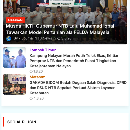
MATARAM
Musda HKTI: Gubernur NTB Lalu Muhamad Iqbal
Tawarkan Model Pertanian ala FELDA Malaysia
Journal NTB News
3.8.26
Lombok Timur
Kampung Nelayan Merah Putih Teluk Ekas, Ikhtiar
Pemprov NTB dan Pemerintah Pusat Tingkatkan
Kesejahteraan Nelayan
1.8.26
Mataram
GAKADA BIDOM Bedah Dugaan Salah Diagnosis, DPRD
dan RSUD NTB Sepakat Perkuat Sistem Layanan
Kesehatan
4.8.26
SOCIAL PLUGIN