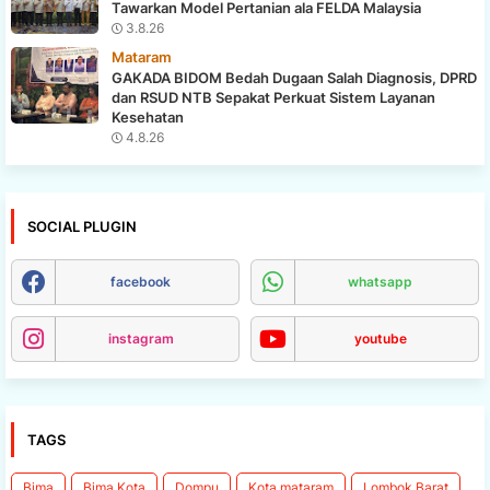
Tawarkan Model Pertanian ala FELDA Malaysia
3.8.26
Mataram
GAKADA BIDOM Bedah Dugaan Salah Diagnosis, DPRD
dan RSUD NTB Sepakat Perkuat Sistem Layanan
Kesehatan
4.8.26
SOCIAL PLUGIN
facebook
whatsapp
instagram
youtube
TAGS
Bima
Bima Kota
Dompu
Kota mataram
Lombok Barat