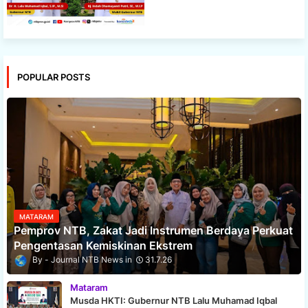
POPULAR POSTS
MATARAM
Pemprov NTB, Zakat Jadi Instrumen Berdaya Perkuat
Pengentasan Kemiskinan Ekstrem
Journal NTB News
31.7.26
Mataram
Musda HKTI: Gubernur NTB Lalu Muhamad Iqbal