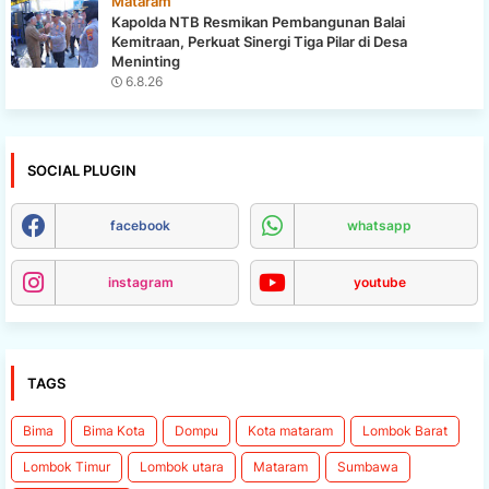
Mataram
Kapolda NTB Resmikan Pembangunan Balai
Kemitraan, Perkuat Sinergi Tiga Pilar di Desa
Meninting
6.8.26
SOCIAL PLUGIN
facebook
whatsapp
instagram
youtube
TAGS
Bima
Bima Kota
Dompu
Kota mataram
Lombok Barat
Lombok Timur
Lombok utara
Mataram
Sumbawa