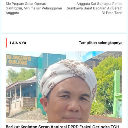
Sie Propam Gelar Operasi
Anggota Sat Samapta Polres
tter
ats
Gaktibplin, Minimalisir Pelanggaran
Sumbawa Barat Bagikan Air Bersih
Anggota
Di Poto Tano
app
Tampilkan selengkapnya
LAINNYA
Berikut Kegiatan Serap Aspirasi DPRD Fraksi Gerindra TGH