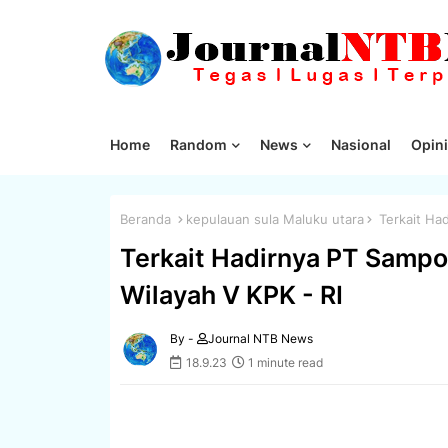
Home
Random
News
Nasional
Opini
Beranda
kepulauan sula Maluku utara
Terkait Had
Terkait Hadirnya PT Sampo
Wilayah V KPK - RI
By -
Journal NTB News
18.9.23
1 minute read