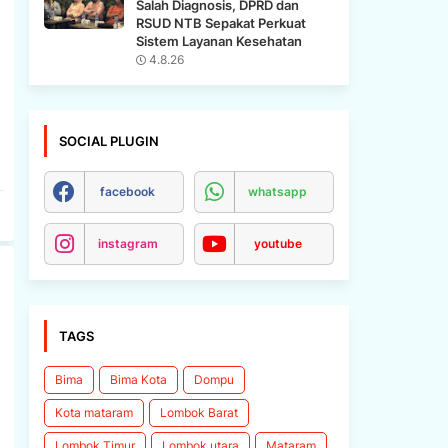
Salah Diagnosis, DPRD dan
RSUD NTB Sepakat Perkuat
Sistem Layanan Kesehatan
4.8.26
SOCIAL PLUGIN
facebook
whatsapp
instagram
youtube
TAGS
Bima
Bima Kota
Dompu
Kota mataram
Lombok Barat
Lombok Timur
Lombok utara
Mataram