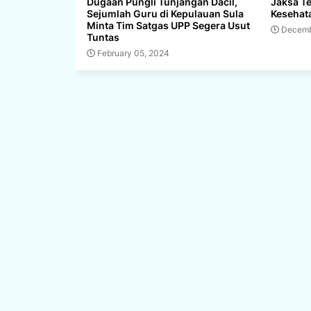
Dugaan Pungli Tunjangan Dacil,
Jaksa T
Sejumlah Guru di Kepulauan Sula
Kesehat
Minta Tim Satgas UPP Segera Usut
Decemb
Tuntas
February 05, 2024