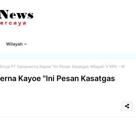
Wilayah
irnya PT Sampoerna Kayoe "Ini Pesan Kasatgas Wilayah V KPK - RI
erna Kayoe "Ini Pesan Kasatgas