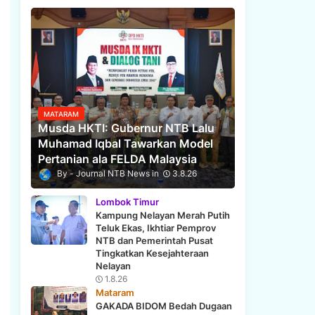
MATARAM
Musda HKTI: Gubernur NTB Lalu
Muhamad Iqbal Tawarkan Model
Pertanian ala FELDA Malaysia
Journal NTB News
3.8.26
Lombok Timur
Kampung Nelayan Merah Putih
Teluk Ekas, Ikhtiar Pemprov
NTB dan Pemerintah Pusat
Tingkatkan Kesejahteraan
Nelayan
1.8.26
Mataram
GAKADA BIDOM Bedah Dugaan