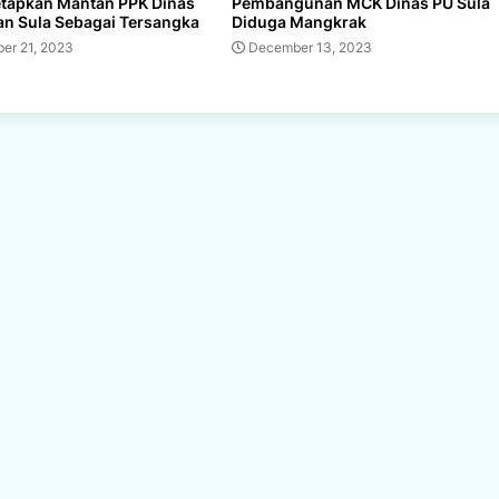
etapkan Mantan PPK Dinas
Pembangunan MCK Dinas PU Sula
an Sula Sebagai Tersangka
Diduga Mangkrak
er 21, 2023
December 13, 2023