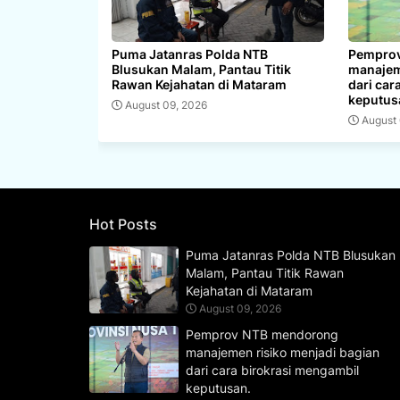
Puma Jatanras Polda NTB
Pempro
Blusukan Malam, Pantau Titik
manajem
Rawan Kejahatan di Mataram
dari car
keputus
August 09, 2026
August
Hot Posts
Puma Jatanras Polda NTB Blusukan
Malam, Pantau Titik Rawan
Kejahatan di Mataram
August 09, 2026
Pemprov NTB mendorong
manajemen risiko menjadi bagian
dari cara birokrasi mengambil
keputusan.