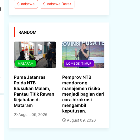
Sumbawa
Sumbawa Barat
i
RANDOM
MATARAM
LOMBOK TIMUR
Puma Jatanras
Pemprov NTB
Polda NTB
mendorong
Blusukan Malam,
manajemen risiko
Pantau Titik Rawan
menjadi bagian dari
Kejahatan di
cara birokrasi
Mataram
mengambil
keputusan.
August 09, 2026
August 09, 2026