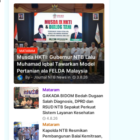
u
MATARAM
Musda HKTI: Gubernur NTB Lalu
Muhamad Iqbal Tawarkan Model
Pertanian ala FELDA Malaysia
Journal NTB News
3.8.26
Mataram
GAKADA BIDOM Bedah Dugaan
Salah Diagnosis, DPRD dan
RSUD NTB Sepakat Perkuat
Sistem Layanan Kesehatan
4.8.26
Mataram
Kapolda NTB Resmikan
Pembangunan Balai Kemitraan,