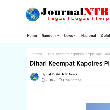
Home
Random
News
Nasional
Opini
Beranda
Dihari Keempat Kapolres Pimpin Apel OMB
Dihari Keempat Kapolres P
By -
Journal NTB News
22.10.23
1 minute read