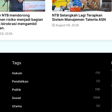
v NTB mendorong
NTB Selangkah Lagi Terapkan
en risiko menjadi bagian
Sistem Manajemen Talenta ASN
a birokrasi mengambil
August 06, 2026
an.
 09, 2026
Tags
(11)
Hukum
(2)
Pendidikan
(18)
Politik
(104)
Sosial
(2)
Utama