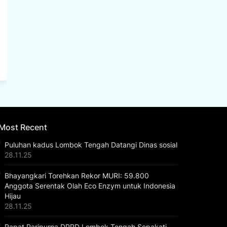
Most Recent
Puluhan kadus Lombok Tengah Datangi Dinas sosial
28.11.25
Bhayangkari Torehkan Rekor MURI: 59.800
Anggota Serentak Olah Eco Enzym untuk Indonesia
Hijau
28.11.25
Rapat Paripurna DPRD Lombok Tengah Sepakati