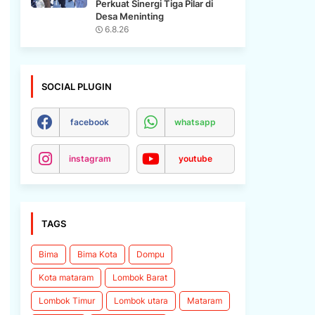
Perkuat Sinergi Tiga Pilar di
Desa Meninting
6.8.26
SOCIAL PLUGIN
facebook
whatsapp
instagram
youtube
TAGS
Bima
Bima Kota
Dompu
Kota mataram
Lombok Barat
Lombok Timur
Lombok utara
Mataram