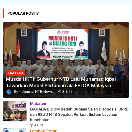
POPULAR POSTS
MATARAM
Musda HKTI: Gubernur NTB Lalu Muhamad Iqbal
Tawarkan Model Pertanian ala FELDA Malaysia
Journal NTB News
3.8.26
Mataram
GAKADA BIDOM Bedah Dugaan Salah Diagnosis, DPRD
dan RSUD NTB Sepakat Perkuat Sistem Layanan
Kesehatan
4.8.26
Lombok Timur