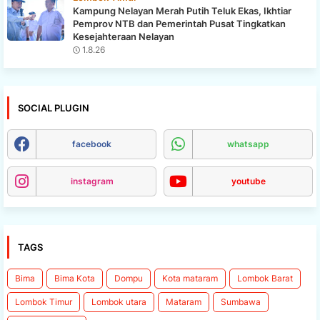
Kampung Nelayan Merah Putih Teluk Ekas, Ikhtiar
Pemprov NTB dan Pemerintah Pusat Tingkatkan
Kesejahteraan Nelayan
1.8.26
SOCIAL PLUGIN
facebook
whatsapp
instagram
youtube
TAGS
Bima
Bima Kota
Dompu
Kota mataram
Lombok Barat
Lombok Timur
Lombok utara
Mataram
Sumbawa