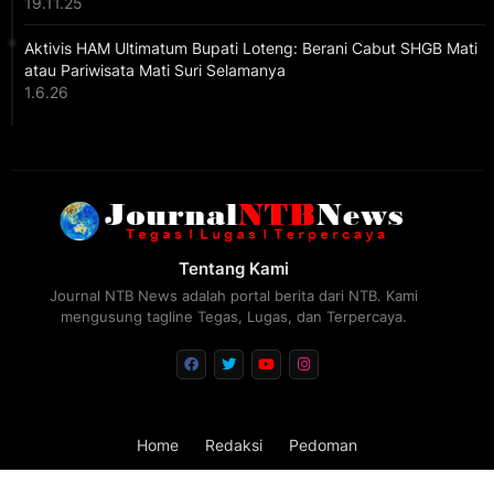
19.11.25
Aktivis HAM Ultimatum Bupati Loteng: Berani Cabut SHGB Mati
atau Pariwisata Mati Suri Selamanya
1.6.26
Tentang Kami
Journal NTB News adalah portal berita dari NTB. Kami
mengusung tagline Tegas, Lugas, dan Terpercaya.
Home
Redaksi
Pedoman
Design by -
Blogger Templates
| Distributed by
FBT