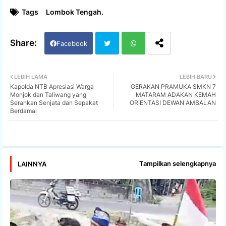
Tags
Lombok Tengah.
Facebook
Twi
Wh
LEBIH LAMA
LEBIH BARU
Kapolda NTB Apresiasi Warga
GERAKAN PRAMUKA SMKN 7
tter
ats
Monjok dan Taliwang yang
MATARAM ADAKAN KEMAH
Serahkan Senjata dan Sepakat
ORIENTASI DEWAN AMBALAN
Berdamai
app
Tampilkan selengkapnya
LAINNYA