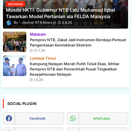
MATARAM
Musda HKTI: Gubernur NTB Lalu Muhamad Iqbal
Tawarkan Model Pertanian ala FELDA Malaysia
Journal NTB News
3.8.26
Mataram
Pemprov NTB, Zakat Jadi Instrumen Berdaya Perkuat
Pengentasan Kemiskinan Ekstrem
31.7.26
Lombok Timur
Kampung Nelayan Merah Putih Teluk Ekas, Ikhtiar
Pemprov NTB dan Pemerintah Pusat Tingkatkan
Kesejahteraan Nelayan
1.8.26
SOCIAL PLUGIN
facebook
whatsapp