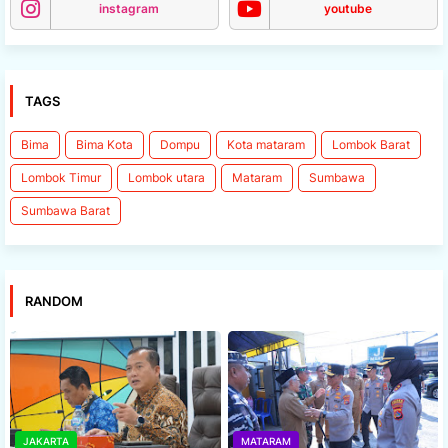
instagram
youtube
TAGS
Bima
Bima Kota
Dompu
Kota mataram
Lombok Barat
Lombok Timur
Lombok utara
Mataram
Sumbawa
Sumbawa Barat
RANDOM
JAKARTA
MATARAM