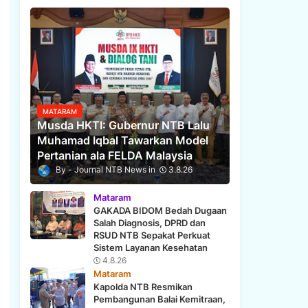
MATARAM
Musda HKTI: Gubernur NTB Lalu
Muhamad Iqbal Tawarkan Model
Pertanian ala FELDA Malaysia
Journal NTB News
3.8.26
Mataram
GAKADA BIDOM Bedah Dugaan
Salah Diagnosis, DPRD dan
RSUD NTB Sepakat Perkuat
Sistem Layanan Kesehatan
4.8.26
Mataram
Kapolda NTB Resmikan
Pembangunan Balai Kemitraan,