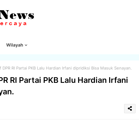
Wilayah
f DPR RI Partai PKB Lalu Hardian Irfani dipridiksi Bisa Masuk Senayan.
PR RI Partai PKB Lalu Hardian Irfani
yan.