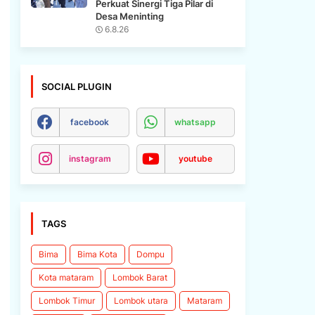
Perkuat Sinergi Tiga Pilar di
Desa Meninting
6.8.26
SOCIAL PLUGIN
facebook
whatsapp
instagram
youtube
TAGS
Bima
Bima Kota
Dompu
Kota mataram
Lombok Barat
Lombok Timur
Lombok utara
Mataram