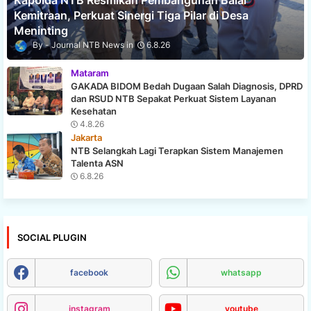
Kapolda NTB Resmikan Pembangunan Balai
Kemitraan, Perkuat Sinergi Tiga Pilar di Desa
Meninting
Journal NTB News
6.8.26
Mataram
GAKADA BIDOM Bedah Dugaan Salah Diagnosis, DPRD
dan RSUD NTB Sepakat Perkuat Sistem Layanan
Kesehatan
4.8.26
Jakarta
NTB Selangkah Lagi Terapkan Sistem Manajemen
Talenta ASN
6.8.26
SOCIAL PLUGIN
facebook
whatsapp
instagram
youtube