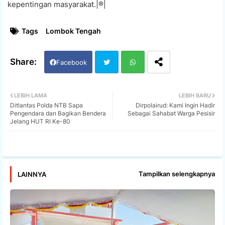
kepentingan masyarakat.|®|
Tags
Lombok Tengah
Facebook
Twi
Wh
LEBIH LAMA
LEBIH BARU
Ditlantas Polda NTB Sapa
Dirpolairud: Kami Ingin Hadir
tter
ats
Pengendara dan Bagikan Bendera
Sebagai Sahabat Warga Pesisir
Jelang HUT RI Ke-80
app
Tampilkan selengkapnya
LAINNYA