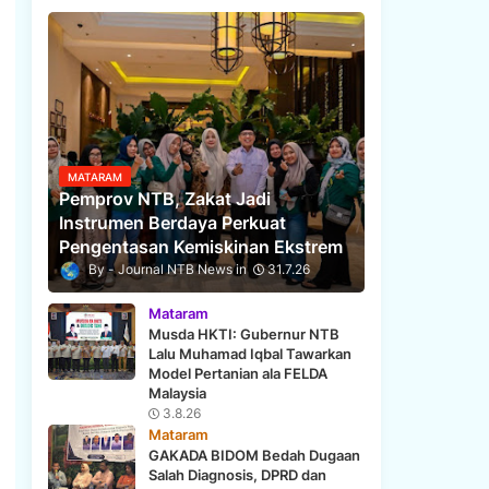
MATARAM
Pemprov NTB, Zakat Jadi
Instrumen Berdaya Perkuat
Pengentasan Kemiskinan Ekstrem
Journal NTB News
31.7.26
Mataram
Musda HKTI: Gubernur NTB
Lalu Muhamad Iqbal Tawarkan
Model Pertanian ala FELDA
Malaysia
3.8.26
Mataram
GAKADA BIDOM Bedah Dugaan
Salah Diagnosis, DPRD dan