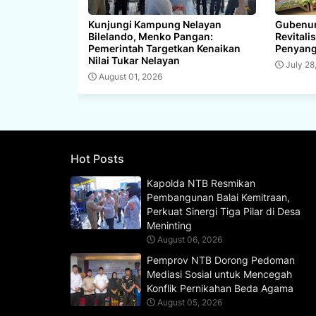
Kunjungi Kampung Nelayan
Gubenur
Bilelando, Menko Pangan:
Revitali
Pemerintah Targetkan Kenaikan
Penyang
Nilai Tukar Nelayan
July 28
August 01, 2026
Hot Posts
Kapolda NTB Resmikan
Pembangunan Balai Kemitraan,
Perkuat Sinergi Tiga Pilar di Desa
Meninting
August 06, 2026
Pemprov NTB Dorong Pedoman
Mediasi Sosial untuk Mencegah
Konflik Pernikahan Beda Agama
August 05, 2026