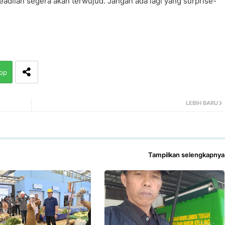
eadilan segera akan terwujud. Jangan ada lagi yang surprise-
pp
LEBIH BARU
Tampilkan selengkapnya