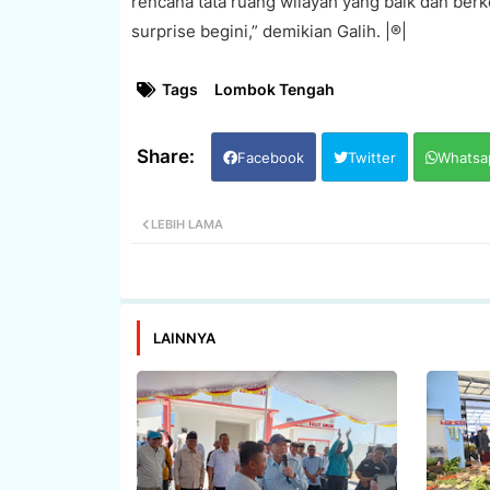
rencana tata ruang wilayah yang baik dan berk
surprise begini,” demikian Galih. |®|
Tags
Lombok Tengah
Facebook
Twitter
Whatsa
LEBIH LAMA
LAINNYA