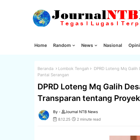
Home
Random
News
Nasional
Opini
Beranda
Lombok Tengah
DPRD Loteng Mq Galih D
Pantai Serangan
DPRD Loteng Mq Galih Desa
Transparan tentang Proyek
By -
Journal NTB News
8.12.25
2 minute read