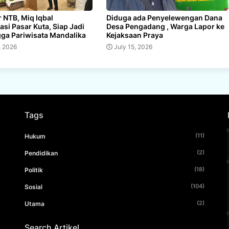
 NTB, Miq Iqbal
Diduga ada Penyelewengan Dana
sasi Pasar Kuta, Siap Jadi
Desa Pengadang , Warga Lapor ke
ga Pariwisata Mandalika
Kejaksaan Praya
, 2026
July 15, 2026
Tags
(11)
Hukum
(2)
Pendidikan
(18)
Politik
(104)
Sosial
(2)
Utama
Search Artikel