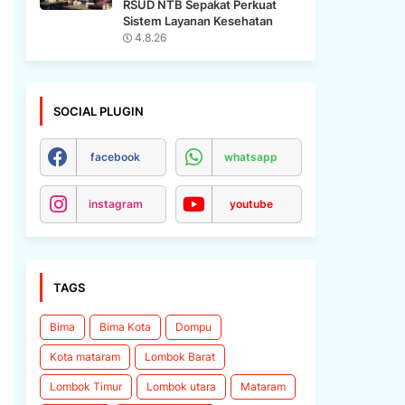
RSUD NTB Sepakat Perkuat
Sistem Layanan Kesehatan
4.8.26
SOCIAL PLUGIN
facebook
whatsapp
instagram
youtube
TAGS
Bima
Bima Kota
Dompu
Kota mataram
Lombok Barat
Lombok Timur
Lombok utara
Mataram