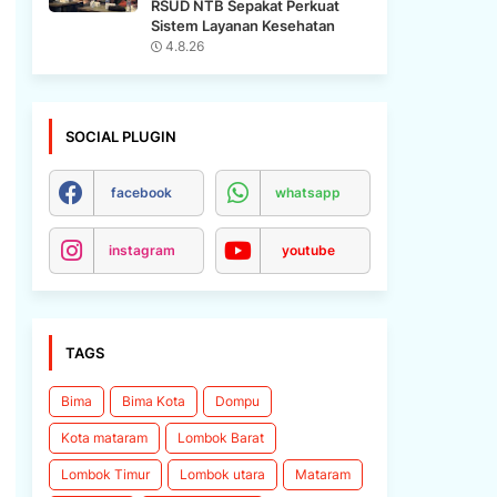
RSUD NTB Sepakat Perkuat
Sistem Layanan Kesehatan
4.8.26
SOCIAL PLUGIN
facebook
whatsapp
instagram
youtube
TAGS
Bima
Bima Kota
Dompu
Kota mataram
Lombok Barat
Lombok Timur
Lombok utara
Mataram