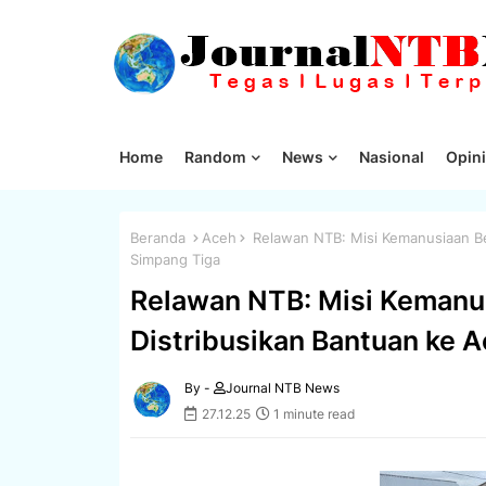
Home
Random
News
Nasional
Opini
Beranda
Aceh
Relawan NTB: Misi Kemanusiaan Be
Simpang Tiga
Relawan NTB: Misi Kemanu
Distribusikan Bantuan ke 
By -
Journal NTB News
27.12.25
1 minute read