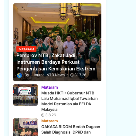
MATARAM
Pemprov NTB, Zakat Jadi
Instrumen Berdaya Perkuat
Pengentasan Kemiskinan Ekstrem
Journal NTB News
31.7.26
Mataram
Musda HKTI: Gubernur NTB
Lalu Muhamad Iqbal Tawarkan
Model Pertanian ala FELDA
Malaysia
3.8.26
Mataram
GAKADA BIDOM Bedah Dugaan
Salah Diagnosis, DPRD dan