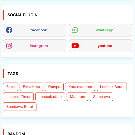
SOCIAL PLUGIN
facebook
whatsapp
instagram
youtube
TAGS
Bima
Bima Kota
Dompu
Kota mataram
Lombok Barat
Lombok Timur
Lombok utara
Mataram
Sumbawa
Sumbawa Barat
RANDOM