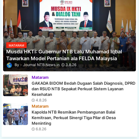
MATARAM
Musda HKTI: Gubernur NTB Lalu Muhamad Iqbal
Tawarkan Model Pertanian ala FELDA Malaysia
Journal NTB News
3.8.26
Mataram
GAKADA BIDOM Bedah Dugaan Salah Diagnosis, DPRD
dan RSUD NTB Sepakat Perkuat Sistem Layanan
Kesehatan
4.8.26
Mataram
Kapolda NTB Resmikan Pembangunan Balai
Kemitraan, Perkuat Sinergi Tiga Pilar di Desa
Meninting
6.8.26