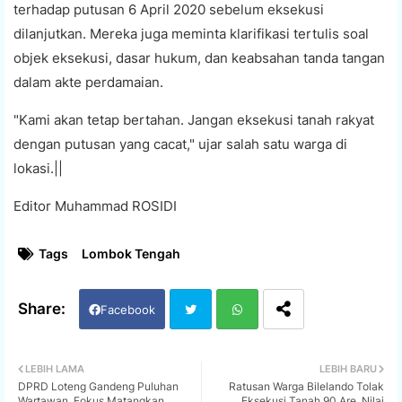
terhadap putusan 6 April 2020 sebelum eksekusi
dilanjutkan. Mereka juga meminta klarifikasi tertulis soal
objek eksekusi, dasar hukum, dan keabsahan tanda tangan
dalam akte perdamaian.
"Kami akan tetap bertahan. Jangan eksekusi tanah rakyat
dengan putusan yang cacat," ujar salah satu warga di
lokasi.||
Editor Muhammad ROSIDI
Tags
Lombok Tengah
Facebook
Twi
Wh
LEBIH LAMA
LEBIH BARU
DPRD Loteng Gandeng Puluhan
Ratusan Warga Bilelando Tolak
tter
ats
Wartawan, Fokus Matangkan
Eksekusi Tanah 90 Are, Nilai