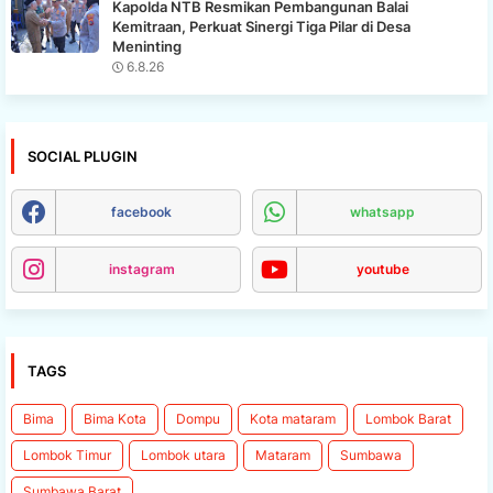
Kapolda NTB Resmikan Pembangunan Balai
Kemitraan, Perkuat Sinergi Tiga Pilar di Desa
Meninting
6.8.26
SOCIAL PLUGIN
facebook
whatsapp
instagram
youtube
TAGS
Bima
Bima Kota
Dompu
Kota mataram
Lombok Barat
Lombok Timur
Lombok utara
Mataram
Sumbawa
Sumbawa Barat