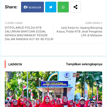
Facebook
Twi
Wh
LEBIH LAMA
LEBIH BARU
DITPOLAIRUD POLDA NTB
Janji Kerja ke Jepang Berujung
tter
ats
SALURKAN BANTUAN SOSIAL
Kasus, Polda NTB Jerat Pengelola
KEPADA MASYARAKAT PESISIR
LPK di Mataram
DALAM RANGKA HUT KE-80 POLRI
app
Tampilkan selengkapnya
LAINNYA