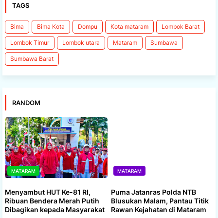
TAGS
Bima
Bima Kota
Dompu
Kota mataram
Lombok Barat
Lombok Timur
Lombok utara
Mataram
Sumbawa
Sumbawa Barat
RANDOM
MATARAM
MATARAM
Menyambut HUT Ke-81 RI,
Puma Jatanras Polda NTB
Ribuan Bendera Merah Putih
Blusukan Malam, Pantau Titik
Dibagikan kepada Masyarakat
Rawan Kejahatan di Mataram