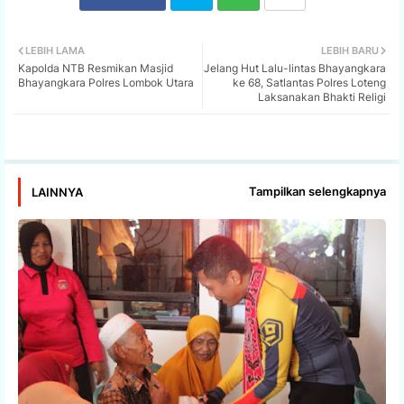
Twi
Wh
LEBIH LAMA
LEBIH BARU
Kapolda NTB Resmikan Masjid
Jelang Hut Lalu-lintas Bhayangkara
tter
ats
Bhayangkara Polres Lombok Utara
ke 68, Satlantas Polres Loteng
Laksanakan Bhakti Religi
app
Tampilkan selengkapnya
LAINNYA