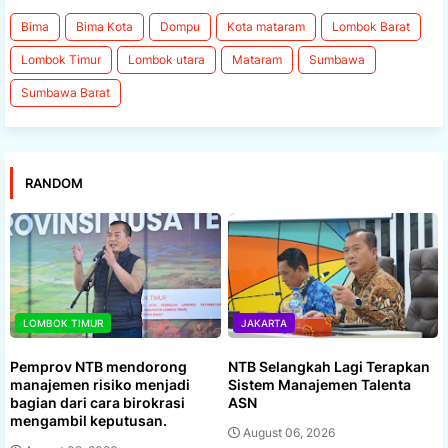
Bima
Bima Kota
Dompu
Kota mataram
Lombok Barat
Lombok Timur
Lombok utara
Mataram
Sumbawa
Sumbawa Barat
RANDOM
LOMBOK TIMUR
JAKARTA
Pemprov NTB mendorong
NTB Selangkah Lagi Terapkan
manajemen risiko menjadi
Sistem Manajemen Talenta
bagian dari cara birokrasi
ASN
mengambil keputusan.
August 06, 2026