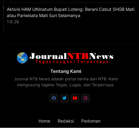
Aktivis HAM Ultimatum Bupati Loteng: Berani Cabut SHGB Mati
atau Pariwisata Mati Suri Selamanya
1.6.26
Tentang Kami
Journal NTB News adalah portal berita dari NTB. Kami
mengusung tagline Tegas, Lugas, dan Terpercaya.
Home
Redaksi
Pedoman
Design by -
Blogger Templates
| Distributed by
FBT