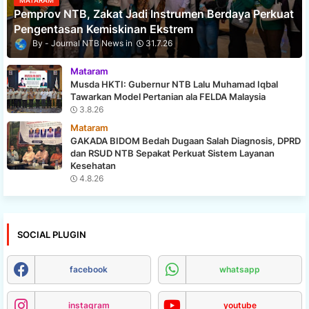
MATARAM
Pemprov NTB, Zakat Jadi Instrumen Berdaya Perkuat
Pengentasan Kemiskinan Ekstrem
Journal NTB News
31.7.26
Mataram
Musda HKTI: Gubernur NTB Lalu Muhamad Iqbal
Tawarkan Model Pertanian ala FELDA Malaysia
3.8.26
Mataram
GAKADA BIDOM Bedah Dugaan Salah Diagnosis, DPRD
dan RSUD NTB Sepakat Perkuat Sistem Layanan
Kesehatan
4.8.26
SOCIAL PLUGIN
facebook
whatsapp
instagram
youtube