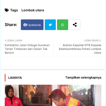
Tags
Lombok utara
Facebook
Twi
Wh
LEBIH LAMA
LEBIH BARU
Kontraktor Jalan Diduga Gunakan
Arahan Kapolda NTB Kepada
tter
ats
Tanah Timbunan dari Galian Tak
Babinkamtibmas Polres Lombok
Berizin
Utara
app
Tampilkan selengkapnya
LAINNYA