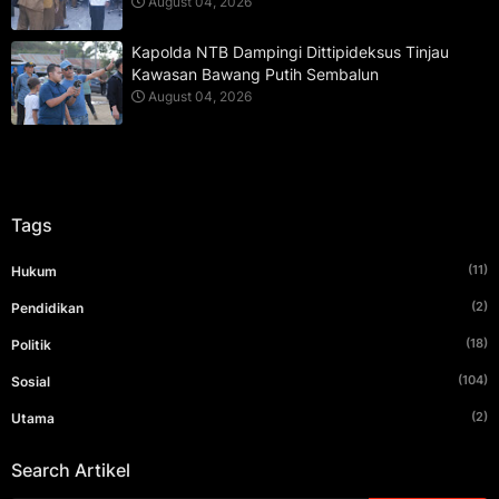
August 04, 2026
Kapolda NTB Dampingi Dittipideksus Tinjau
Kawasan Bawang Putih Sembalun
August 04, 2026
Tags
(11)
Hukum
(2)
Pendidikan
(18)
Politik
(104)
Sosial
(2)
Utama
Search Artikel