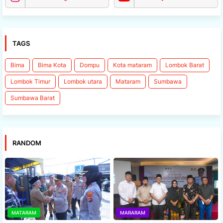
TAGS
Bima
Bima Kota
Dompu
Kota mataram
Lombok Barat
Lombok Timur
Lombok utara
Mataram
Sumbawa
Sumbawa Barat
RANDOM
MATARAM
MARARAM