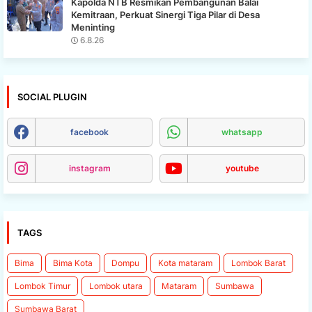
Kapolda NTB Resmikan Pembangunan Balai
Kemitraan, Perkuat Sinergi Tiga Pilar di Desa
Meninting
6.8.26
SOCIAL PLUGIN
facebook
whatsapp
instagram
youtube
TAGS
Bima
Bima Kota
Dompu
Kota mataram
Lombok Barat
Lombok Timur
Lombok utara
Mataram
Sumbawa
Sumbawa Barat