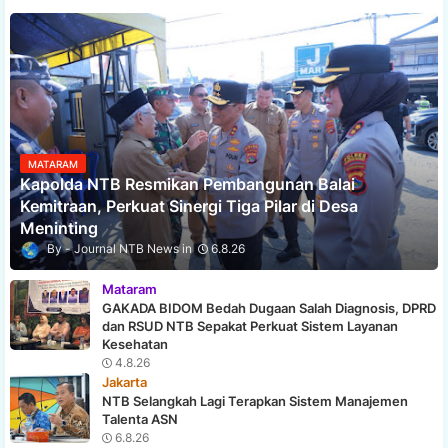
MATARAM
Kapolda NTB Resmikan Pembangunan Balai
Kemitraan, Perkuat Sinergi Tiga Pilar di Desa
Meninting
Journal NTB News
6.8.26
Mataram
GAKADA BIDOM Bedah Dugaan Salah Diagnosis, DPRD
dan RSUD NTB Sepakat Perkuat Sistem Layanan
Kesehatan
4.8.26
Jakarta
NTB Selangkah Lagi Terapkan Sistem Manajemen
Talenta ASN
6.8.26