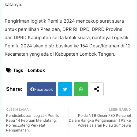
katanya.
Pengiriman logistik Pemilu 2024 mencakup surat suara
untuk pemilihan Presiden, DPR RI, DPD, DPRD Provinsi
dan DPRD Kabupaten serta kotak suara, nantinya Logistik
Pemilu 2024 akan distribusikan ke 154 Desa/Keluhan di 12
Kecamatan yang ada di Kabupaten Lombok Tengah.
Tags
Lombok
Facebook
Twi
Wh
LEBIH LAMA
LEBIH BARU
Pendistribusian Logistik Pemilu
Polda NTB Geser 780 Personel
tter
ats
Rabu 14 Februari Mendatang,
Dalam Rangka Pengamanan TPS ke
Polres.Loteng Perketat
Polres Jajaran Pulau Sumbawa
Pengamanan.
app