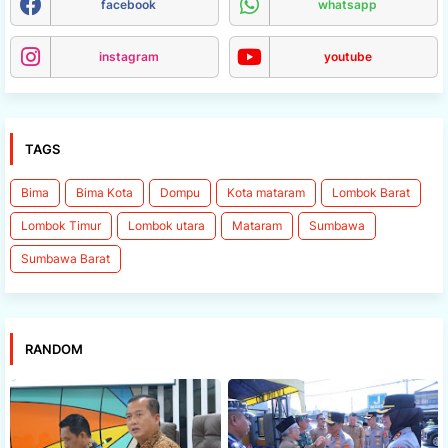
facebook
whatsapp
instagram
youtube
TAGS
Bima
Bima Kota
Dompu
Kota mataram
Lombok Barat
Lombok Timur
Lombok utara
Mataram
Sumbawa
Sumbawa Barat
RANDOM