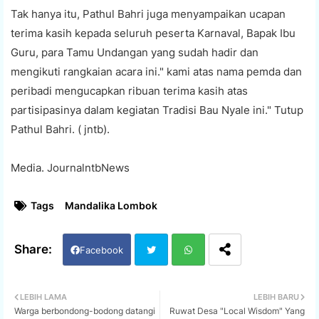
Tak hanya itu, Pathul Bahri juga menyampaikan ucapan
terima kasih kepada seluruh peserta Karnaval, Bapak Ibu
Guru, para Tamu Undangan yang sudah hadir dan
mengikuti rangkaian acara ini." kami atas nama pemda dan
peribadi mengucapkan ribuan terima kasih atas
partisipasinya dalam kegiatan Tradisi Bau Nyale ini." Tutup
Pathul Bahri. ( jntb).
Media. JournalntbNews
Tags
Mandalika Lombok
Facebook
Twi
Wh
LEBIH LAMA
LEBIH BARU
Warga berbondong-bodong datangi
Ruwat Desa "Local Wisdom" Yang
tter
ats