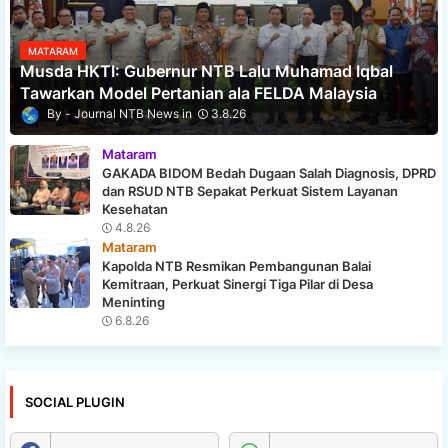
MATARAM
Musda HKTI: Gubernur NTB Lalu Muhamad Iqbal
Tawarkan Model Pertanian ala FELDA Malaysia
Journal NTB News
3.8.26
Mataram
GAKADA BIDOM Bedah Dugaan Salah Diagnosis, DPRD
dan RSUD NTB Sepakat Perkuat Sistem Layanan
Kesehatan
4.8.26
Mataram
Kapolda NTB Resmikan Pembangunan Balai
Kemitraan, Perkuat Sinergi Tiga Pilar di Desa
Meninting
6.8.26
SOCIAL PLUGIN