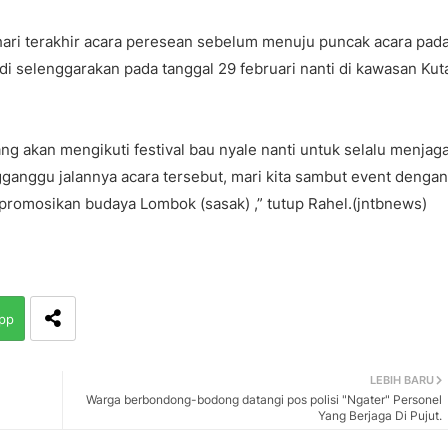
hari terakhir acara peresean sebelum menuju puncak acara pad
di selenggarakan pada tanggal 29 februari nanti di kawasan Kut
g akan mengikuti festival bau nyale nanti untuk selalu menjag
gganggu jalannya acara tersebut, mari kita sambut event dengan
promosikan budaya Lombok (sasak) ,” tutup Rahel.(jntbnews)
pp
LEBIH BARU
Warga berbondong-bodong datangi pos polisi "Ngater" Personel
Yang Berjaga Di Pujut.