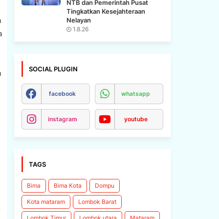
NTB dan Pemerintah Pusat
Tingkatkan Kesejahteraan
a
Nelayan
1.8.26
a
SOCIAL PLUGIN
a
facebook
whatsapp
instagram
youtube
TAGS
Bima
Bima Kota
Dompu
Kota mataram
Lombok Barat
Lombok Timur
Lombok utara
Mataram