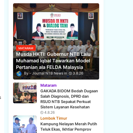
MATARAM
Musda HKTI: Gubernur NTB Lalu
Muhamad Iqbal Tawarkan Model
Pertanian ala FELDA Malaysia
Journal NTB News
3.8.26
Mataram
GAKADA BIDOM Bedah Dugaan
Salah Diagnosis, DPRD dan
s
RSUD NTB Sepakat Perkuat
Sistem Layanan Kesehatan
4.8.26
Lombok Timur
Kampung Nelayan Merah Putih
Teluk Ekas, Ikhtiar Pemprov