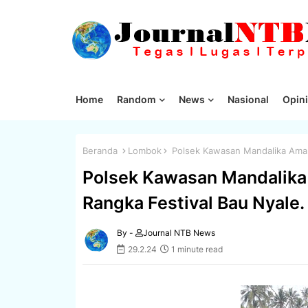
Home
Random
News
Nasional
Opini
Beranda
Lombok
Polsek Kawasan Mandalika Aman
Polsek Kawasan Mandalika
Rangka Festival Bau Nyale.
By -
Journal NTB News
29.2.24
1 minute read