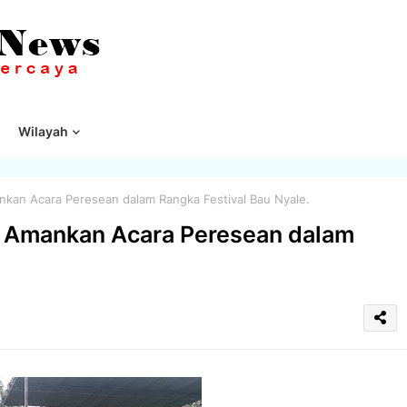
Wilayah
kan Acara Peresean dalam Rangka Festival Bau Nyale.
 Amankan Acara Peresean dalam