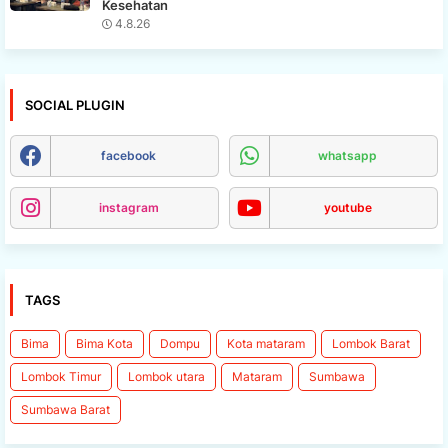
Kesehatan
4.8.26
SOCIAL PLUGIN
facebook
whatsapp
instagram
youtube
TAGS
Bima
Bima Kota
Dompu
Kota mataram
Lombok Barat
Lombok Timur
Lombok utara
Mataram
Sumbawa
Sumbawa Barat