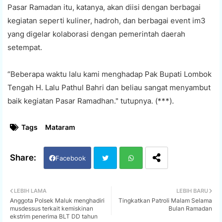
Pasar Ramadan itu, katanya, akan diisi dengan berbagai
kegiatan seperti kuliner, hadroh, dan berbagai event im3
yang digelar kolaborasi dengan pemerintah daerah
setempat.
“Beberapa waktu lalu kami menghadap Pak Bupati Lombok
Tengah H. Lalu Pathul Bahri dan beliau sangat menyambut
baik kegiatan Pasar Ramadhan." tutupnya. (***).
Tags
Mataram
Facebook
Twi
Wh
LEBIH LAMA
LEBIH BARU
Anggota Polsek Maluk menghadiri
Tingkatkan Patroli Malam Selama
tter
ats
musdessus terkait kemiskinan
Bulan Ramadan
ekstrim penerima BLT DD tahun