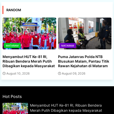
RANDOM
MATARAM
MATARAM
Menyambut HUT Ke-81 RI,
Puma Jatanras Polda NTB
Ribuan Bendera Merah Putih
Blusukan Malam, Pantau Titik
Dibagikan kepada Masyarakat
Rawan Kejahatan di Mataram
August 10, 2026
August 09, 2026
Hot Posts
Menyambut HUT Ke-81 RI, Ribuan Bendera
Merah Putih Dibagikan kepada Masyarakat