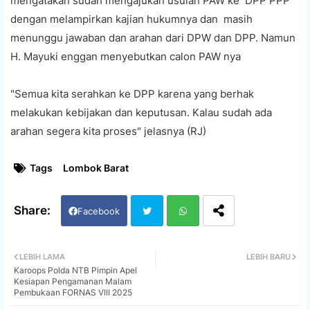
mengatakan sudah mengajukan usulan PAW ke DPP PPP
dengan melampirkan kajian hukumnya dan masih
menunggu jawaban dan arahan dari DPW dan DPP. Namun
H. Mayuki enggan menyebutkan calon PAW nya
"Semua kita serahkan ke DPP karena yang berhak
melakukan kebijakan dan keputusan. Kalau sudah ada
arahan segera kita proses" jelasnya (RJ)
Tags
Lombok Barat
Facebook
Twi
Wh
LEBIH LAMA
LEBIH BARU
Karoops Polda NTB Pimpin Apel
tter
ats
Kesiapan Pengamanan Malam
Pembukaan FORNAS VIII 2025
app