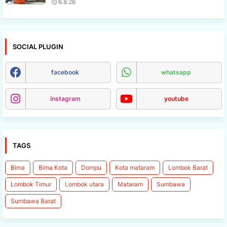
6.8.26
SOCIAL PLUGIN
facebook
whatsapp
instagram
youtube
TAGS
Bima
Bima Kota
Dompu
Kota mataram
Lombok Barat
Lombok Timur
Lombok utara
Mataram
Sumbawa
Sumbawa Barat