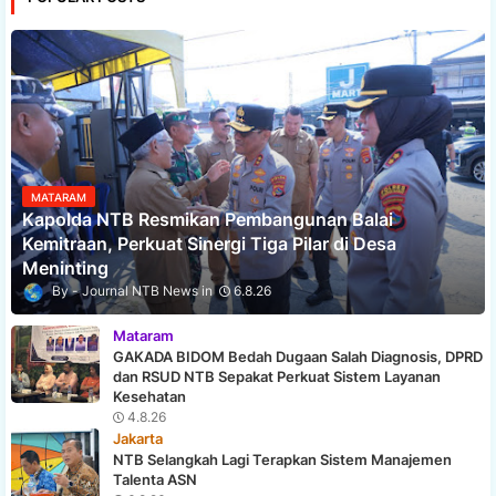
MATARAM
Kapolda NTB Resmikan Pembangunan Balai
Kemitraan, Perkuat Sinergi Tiga Pilar di Desa
Meninting
Journal NTB News
6.8.26
Mataram
GAKADA BIDOM Bedah Dugaan Salah Diagnosis, DPRD
dan RSUD NTB Sepakat Perkuat Sistem Layanan
Kesehatan
4.8.26
Jakarta
NTB Selangkah Lagi Terapkan Sistem Manajemen
Talenta ASN