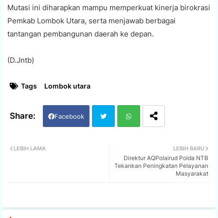
Mutasi ini diharapkan mampu memperkuat kinerja birokrasi
Pemkab Lombok Utara, serta menjawab berbagai
tantangan pembangunan daerah ke depan.
(D.Jntb)
Tags
Lombok utara
Facebook
Twi
Wh
LEBIH LAMA
LEBIH BARU
Direktur AQPolairud Polda NTB
tter
ats
Tekankan Peningkatan Pelayanan
Masyarakat
app