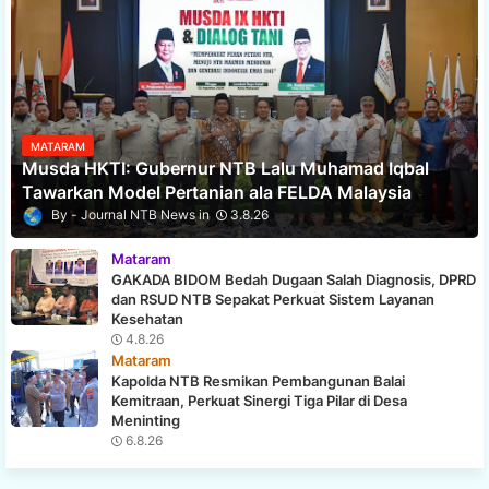
MATARAM
Musda HKTI: Gubernur NTB Lalu Muhamad Iqbal
Tawarkan Model Pertanian ala FELDA Malaysia
Journal NTB News
3.8.26
Mataram
GAKADA BIDOM Bedah Dugaan Salah Diagnosis, DPRD
dan RSUD NTB Sepakat Perkuat Sistem Layanan
Kesehatan
4.8.26
Mataram
Kapolda NTB Resmikan Pembangunan Balai
Kemitraan, Perkuat Sinergi Tiga Pilar di Desa
Meninting
6.8.26