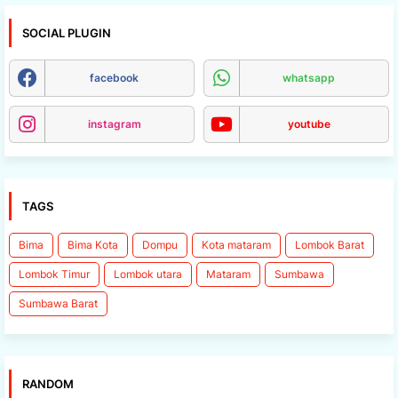
SOCIAL PLUGIN
facebook
whatsapp
instagram
youtube
TAGS
Bima
Bima Kota
Dompu
Kota mataram
Lombok Barat
Lombok Timur
Lombok utara
Mataram
Sumbawa
Sumbawa Barat
RANDOM