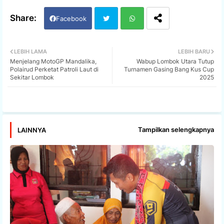
Facebook
Twi
Wh
LEBIH LAMA
LEBIH BARU
Menjelang MotoGP Mandalika,
Wabup Lombok Utara Tutup
tter
ats
Polairud Perketat Patroli Laut di
Turnamen Gasing Bang Kus Cup
Sekitar Lombok
2025
app
Tampilkan selengkapnya
LAINNYA