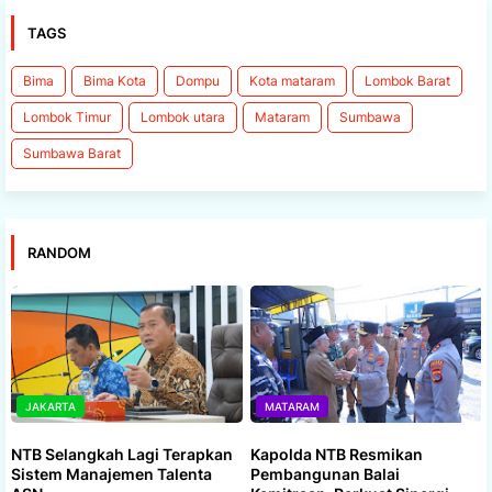
TAGS
Bima
Bima Kota
Dompu
Kota mataram
Lombok Barat
Lombok Timur
Lombok utara
Mataram
Sumbawa
Sumbawa Barat
RANDOM
JAKARTA
MATARAM
NTB Selangkah Lagi Terapkan
Kapolda NTB Resmikan
Sistem Manajemen Talenta
Pembangunan Balai