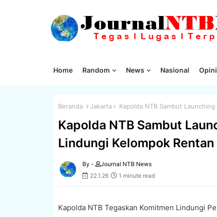
Home
Random
News
Nasional
Opini
Beranda
Jakarta
Kapolda NTB Sambut Launching D
Kapolda NTB Sambut Launc
Lindungi Kelompok Rentan
By -
Journal NTB News
22.1.26
1 minute read
Kapolda NTB Tegaskan Komitmen Lindungi P