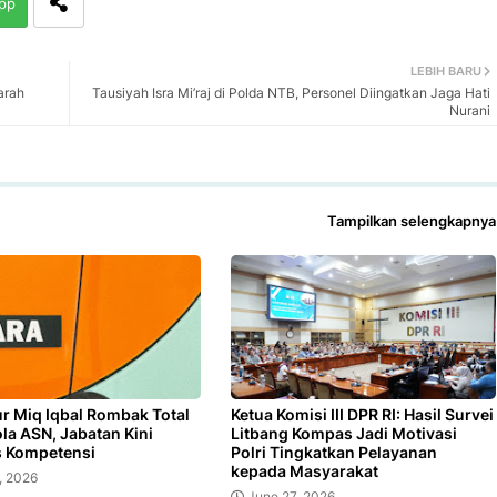
pp
LEBIH BARU
arah
Tausiyah Isra Mi’raj di Polda NTB, Personel Diingatkan Jaga Hati
Nurani
Tampilkan selengkapnya
r Miq Iqbal Rombak Total
Ketua Komisi III DPR RI: Hasil Survei
ola ASN, Jabatan Kini
Litbang Kompas Jadi Motivasi
s Kompetensi
Polri Tingkatkan Pelayanan
kepada Masyarakat
, 2026
June 27, 2026