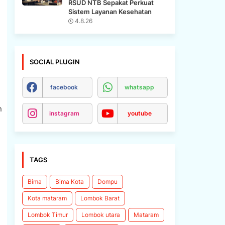
RSUD NTB Sepakat Perkuat
Sistem Layanan Kesehatan
4.8.26
SOCIAL PLUGIN
facebook
whatsapp
n
instagram
youtube
TAGS
Bima
Bima Kota
Dompu
Kota mataram
Lombok Barat
Lombok Timur
Lombok utara
Mataram