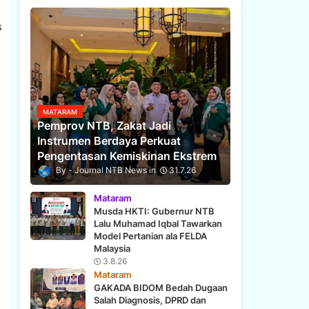
s
MATARAM
Pemprov NTB, Zakat Jadi
Instrumen Berdaya Perkuat
Pengentasan Kemiskinan Ekstrem
Journal NTB News
31.7.26
Mataram
Musda HKTI: Gubernur NTB
Lalu Muhamad Iqbal Tawarkan
Model Pertanian ala FELDA
Malaysia
3.8.26
Mataram
GAKADA BIDOM Bedah Dugaan
Salah Diagnosis, DPRD dan