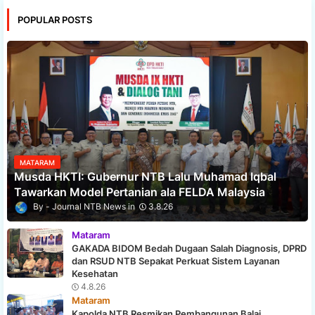
POPULAR POSTS
MATARAM
Musda HKTI: Gubernur NTB Lalu Muhamad Iqbal
Tawarkan Model Pertanian ala FELDA Malaysia
Journal NTB News
3.8.26
Mataram
GAKADA BIDOM Bedah Dugaan Salah Diagnosis, DPRD
dan RSUD NTB Sepakat Perkuat Sistem Layanan
Kesehatan
4.8.26
Mataram
Kapolda NTB Resmikan Pembangunan Balai