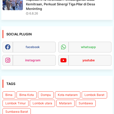
Kemitraan, Perkuat Sinergi Tiga Pilar di Desa
Meninting
6.8.26
SOCIAL PLUGIN
facebook
whatsapp
instagram
youtube
TAGS
Bima
Bima Kota
Dompu
Kota mataram
Lombok Barat
Lombok Timur
Lombok utara
Mataram
Sumbawa
Sumbawa Barat