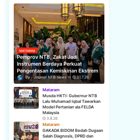
MATARAM
Pemprov NTB, Zakat Jadi
Instrumen Berdaya Perkuat
Pengentasan Kemiskinan Ekstrem
Journal NTB News
31.7.26
Mataram
Musda HKTI: Gubernur NTB
Lalu Muhamad Iqbal Tawarkan
Model Pertanian ala FELDA
Malaysia
3.8.26
Mataram
GAKADA BIDOM Bedah Dugaan
Salah Diagnosis, DPRD dan