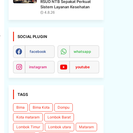
RSUD NTB Sepakat Perkuat
Sistem Layanan Kesehatan
4.8.26
SOCIAL PLUGIN
facebook
whatsapp
instagram
youtube
TAGS
Bima
Bima Kota
Dompu
Kota mataram
Lombok Barat
Lombok Timur
Lombok utara
Mataram