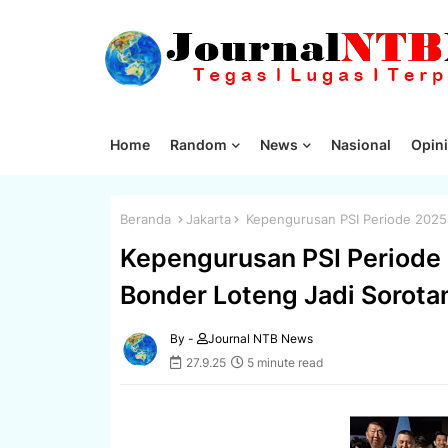
Home
Random
News
Nasional
Opini
Beranda
Jakarta
Kepengurusan PSI Periode 2025-
Kepengurusan PSI Periode
Bonder Loteng Jadi Sorota
By -
Journal NTB News
27.9.25
5 minute read