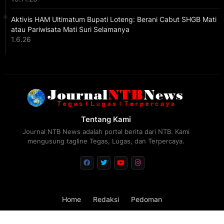
Aktivis HAM Ultimatum Bupati Loteng: Berani Cabut SHGB Mati
atau Pariwisata Mati Suri Selamanya
1.6.26
Tentang Kami
Journal NTB News adalah portal berita dari NTB. Kami
mengusung tagline Tegas, Lugas, dan Terpercaya.
Home
Redaksi
Pedoman
Design by -
Blogger Templates
| Distributed by
FBT