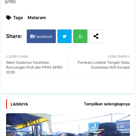
(jntb)
Tags
Mataram
Facebook
Twi
Wh
LEBIH LAMA
LEBIH BARU
Wakil Gubernur Serahkan
Pemkab Lombok Tengah Gelar
tter
ats
Rancangan KUA dan PPAS APBD
Sosialisasi Anti Korupsi
2026
app
Tampilkan selengkapnya
LAINNYA