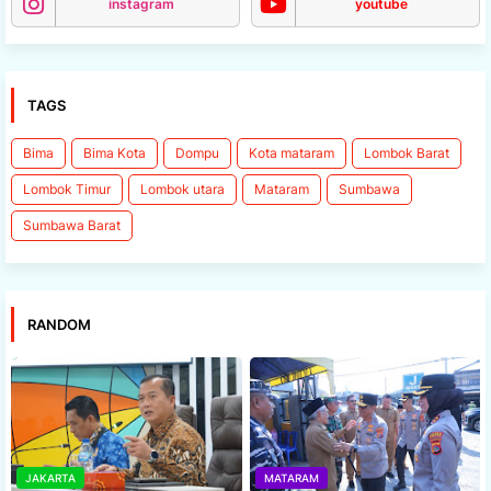
instagram
youtube
TAGS
Bima
Bima Kota
Dompu
Kota mataram
Lombok Barat
Lombok Timur
Lombok utara
Mataram
Sumbawa
Sumbawa Barat
RANDOM
JAKARTA
MATARAM