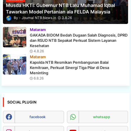
Musda HKTI: Gubernur NTB Lalu Muhamad Iqbal
Tawarkan Model Pertanian ala FELDA Malaysia
Journal NTB News
3.8.26
Mataram
GAKADA BIDOM Bedah Dugaan Salah Diagnosis, DPRD
dan RSUD NTB Sepakat Perkuat Sistem Layanan
Kesehatan
4.8.26
Mataram
Kapolda NTB Resmikan Pembangunan Balai
Kemitraan, Perkuat Sinergi Tiga Pilar di Desa
Meninting
6.8.26
SOCIAL PLUGIN
facebook
whatsapp