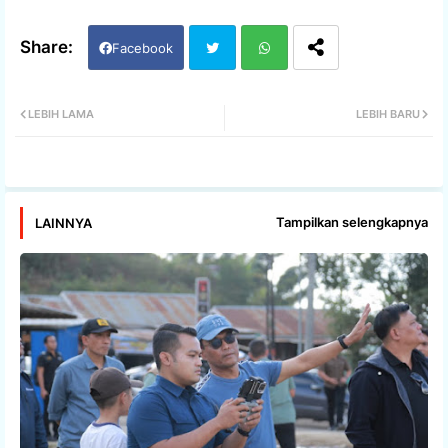
Facebook
Twi
Wh
LEBIH LAMA
LEBIH BARU
tter
ats
app
Tampilkan selengkapnya
LAINNYA