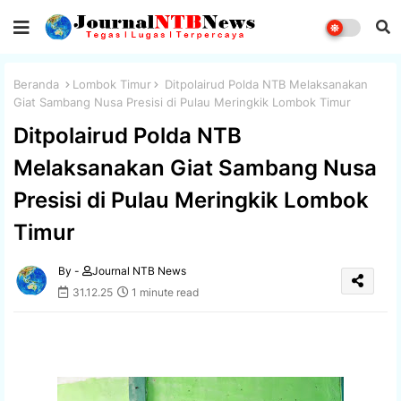
Beranda
Lombok Timur
Ditpolairud Polda NTB Melaksanakan
Giat Sambang Nusa Presisi di Pulau Meringkik Lombok Timur
Ditpolairud Polda NTB
Melaksanakan Giat Sambang Nusa
Presisi di Pulau Meringkik Lombok
Timur
By -
Journal NTB News
31.12.25
1 minute read