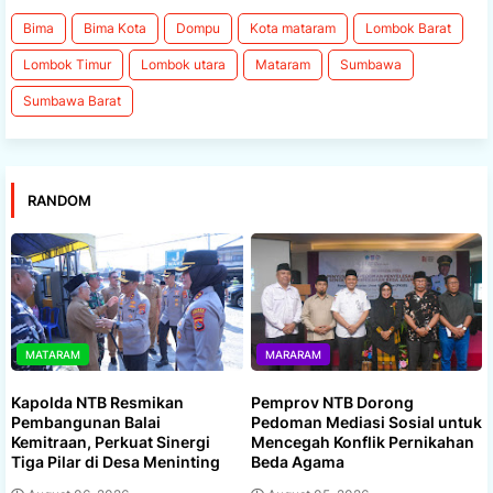
Bima
Bima Kota
Dompu
Kota mataram
Lombok Barat
Lombok Timur
Lombok utara
Mataram
Sumbawa
Sumbawa Barat
RANDOM
MATARAM
MARARAM
Kapolda NTB Resmikan
Pemprov NTB Dorong
Pembangunan Balai
Pedoman Mediasi Sosial untuk
Kemitraan, Perkuat Sinergi
Mencegah Konflik Pernikahan
Tiga Pilar di Desa Meninting
Beda Agama