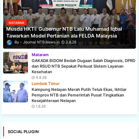
MATARAM
Musda HKTI: Gubernur NTB Lalu Muhamad Iqbal
Tawarkan Model Pertanian ala FELDA Malaysia
Journal NTB News
3.8.26
Mataram
GAKADA BIDOM Bedah Dugaan Salah Diagnosis, DPRD
dan RSUD NTB Sepakat Perkuat Sistem Layanan
Kesehatan
4.8.26
Lombok Timur
Kampung Nelayan Merah Putih Teluk Ekas, Ikhtiar
Pemprov NTB dan Pemerintah Pusat Tingkatkan
Kesejahteraan Nelayan
1.8.26
SOCIAL PLUGIN