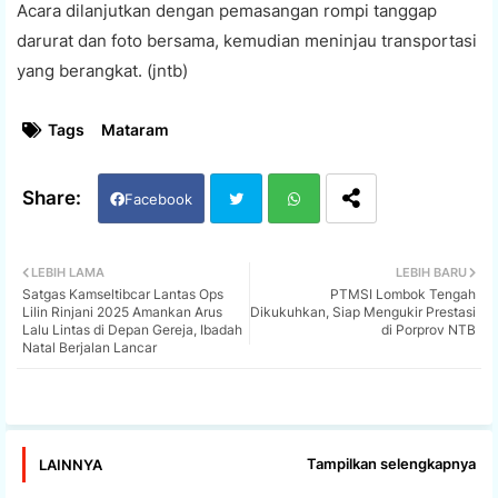
Acara dilanjutkan dengan pemasangan rompi tanggap
darurat dan foto bersama, kemudian meninjau transportasi
yang berangkat. (jntb)
Tags
Mataram
Facebook
Twi
Wh
LEBIH LAMA
LEBIH BARU
Satgas Kamseltibcar Lantas Ops
PTMSI Lombok Tengah
tter
ats
Lilin Rinjani 2025 Amankan Arus
Dikukuhkan, Siap Mengukir Prestasi
Lalu Lintas di Depan Gereja, Ibadah
di Porprov NTB
Natal Berjalan Lancar
app
Tampilkan selengkapnya
LAINNYA