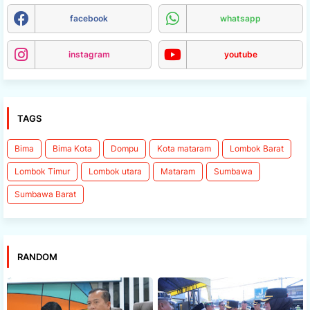
facebook
whatsapp
instagram
youtube
TAGS
Bima
Bima Kota
Dompu
Kota mataram
Lombok Barat
Lombok Timur
Lombok utara
Mataram
Sumbawa
Sumbawa Barat
RANDOM