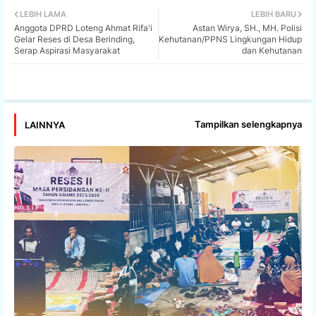
LEBIH LAMA
LEBIH BARU
Anggota DPRD Loteng Ahmat Rifa'i
Astan Wirya, SH., MH. Polisi
tter
ats
Gelar Reses di Desa Berinding,
Kehutanan/PPNS Lingkungan Hidup
Serap Aspirasi Masyarakat
dan Kehutanan
app
Tampilkan selengkapnya
LAINNYA