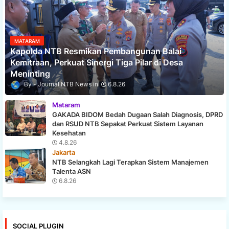
MATARAM
Kapolda NTB Resmikan Pembangunan Balai
Kemitraan, Perkuat Sinergi Tiga Pilar di Desa
Meninting
Journal NTB News
6.8.26
Mataram
GAKADA BIDOM Bedah Dugaan Salah Diagnosis, DPRD
dan RSUD NTB Sepakat Perkuat Sistem Layanan
Kesehatan
4.8.26
Jakarta
NTB Selangkah Lagi Terapkan Sistem Manajemen
Talenta ASN
6.8.26
SOCIAL PLUGIN