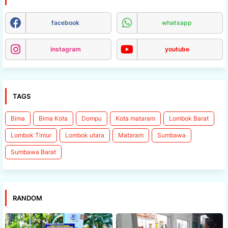
facebook
whatsapp
instagram
youtube
TAGS
Bima
Bima Kota
Dompu
Kota mataram
Lombok Barat
Lombok Timur
Lombok utara
Mataram
Sumbawa
Sumbawa Barat
RANDOM