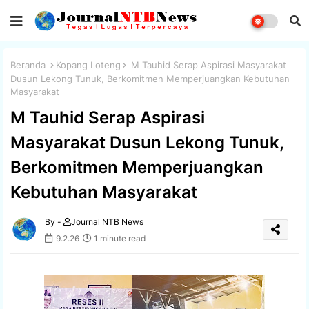
Beranda
Kopang Loteng
M Tauhid Serap Aspirasi Masyarakat
Dusun Lekong Tunuk, Berkomitmen Memperjuangkan Kebutuhan
Masyarakat
M Tauhid Serap Aspirasi
Masyarakat Dusun Lekong Tunuk,
Berkomitmen Memperjuangkan
Kebutuhan Masyarakat
By -
Journal NTB News
9.2.26
1 minute read