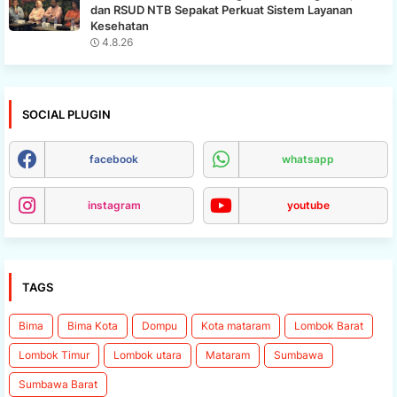
dan RSUD NTB Sepakat Perkuat Sistem Layanan
Kesehatan
4.8.26
SOCIAL PLUGIN
facebook
whatsapp
instagram
youtube
TAGS
Bima
Bima Kota
Dompu
Kota mataram
Lombok Barat
Lombok Timur
Lombok utara
Mataram
Sumbawa
Sumbawa Barat