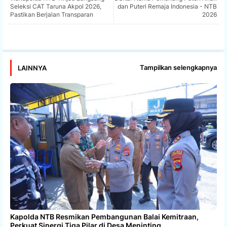
tter
ats
Seleksi CAT Taruna Akpol 2026,
dan Puteri Remaja Indonesia - NTB
Pastikan Berjalan Transparan
2026
app
Tampilkan selengkapnya
LAINNYA
Kapolda NTB Resmikan Pembangunan Balai Kemitraan,
Perkuat Sinergi Tiga Pilar di Desa Meninting