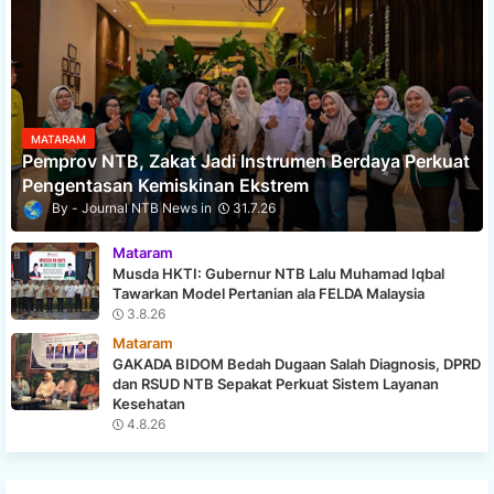
MATARAM
Pemprov NTB, Zakat Jadi Instrumen Berdaya Perkuat
Pengentasan Kemiskinan Ekstrem
Journal NTB News
31.7.26
Mataram
Musda HKTI: Gubernur NTB Lalu Muhamad Iqbal
Tawarkan Model Pertanian ala FELDA Malaysia
3.8.26
Mataram
GAKADA BIDOM Bedah Dugaan Salah Diagnosis, DPRD
dan RSUD NTB Sepakat Perkuat Sistem Layanan
Kesehatan
4.8.26