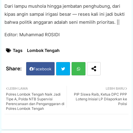
Dari lampu mushola hingga jembatan penghubung, dari
kipas angin sampai irigasi besar — reses kali ini jadi bukti
bahwa politik anggaran adalah seni memilih prioritas. ||
Editor: Muhammad ROSIDI
Tags
Lombok Tengah
Facebook
Twi
Wh
LEBIH LAMA
LEBIH BARU
Polres Lombok Tengah Naik Jadi
PIP Siswa Raib, Ketua DPC PPP
tter
ats
Tipe A, Polda NTB Supervisi
Loteng Inisial LP Dilaporkan ke
Perencanaan dan Penganggaran di
Polisi
Polres Lombok Tengah
app