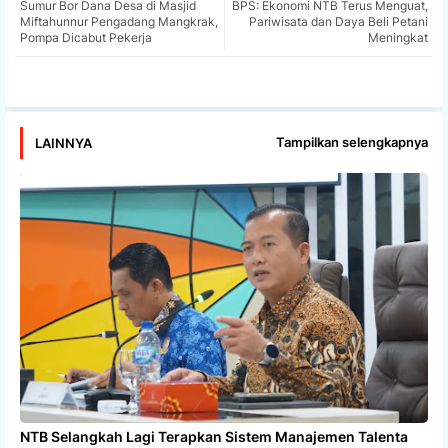
Sumur Bor Dana Desa di Masjid
BPS: Ekonomi NTB Terus Menguat,
tter
ats
Miftahunnur Pengadang Mangkrak,
Pariwisata dan Daya Beli Petani
Pompa Dicabut Pekerja
Meningkat
app
Tampilkan selengkapnya
LAINNYA
NTB Selangkah Lagi Terapkan Sistem Manajemen Talenta