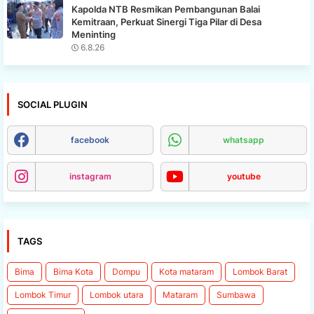
Kapolda NTB Resmikan Pembangunan Balai
Kemitraan, Perkuat Sinergi Tiga Pilar di Desa
Meninting
6.8.26
SOCIAL PLUGIN
facebook
whatsapp
instagram
youtube
TAGS
Bima
Bima Kota
Dompu
Kota mataram
Lombok Barat
Lombok Timur
Lombok utara
Mataram
Sumbawa