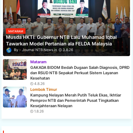
MATARAM
Musda HKTI: Gubernur NTB Lalu Muhamad Iqbal
Tawarkan Model Pertanian ala FELDA Malaysia
Journal NTB News
3.8.26
Mataram
GAKADA BIDOM Bedah Dugaan Salah Diagnosis, DPRD
dan RSUD NTB Sepakat Perkuat Sistem Layanan
Kesehatan
4.8.26
Lombok Timur
Kampung Nelayan Merah Putih Teluk Ekas, Ikhtiar
Pemprov NTB dan Pemerintah Pusat Tingkatkan
Kesejahteraan Nelayan
1.8.26