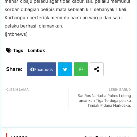
menarik baju pelaku agar tidak kabur, lalu pelaku memukul
korban dibagian pelipis mata sebelah kiri sebanyak 1 kali.
Korbanpun berteriak meminta bantuan warga dan satu
pelaku berhasil diamankan.
(jntbnews)
Tags
Lombok
Facebook
Twi
Wh
LEBIH LAMA
LEBIH BARU
Sat Res Narkoba Polres Loteng
tter
ats
amankan Tiga Terduga pelaku
Tindak Pidana Narkotika.
app