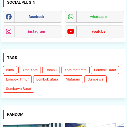
SOCIAL PLUGIN
facebook
whatsapp
instagram
youtube
TAGS
Bima
Bima Kota
Dompu
Kota mataram
Lombok Barat
Lombok Timur
Lombok utara
Mataram
Sumbawa
Sumbawa Barat
RANDOM