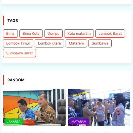
TAGS
Bima
Bima Kota
Dompu
Kota mataram
Lombok Barat
Lombok Timur
Lombok utara
Mataram
Sumbawa
Sumbawa Barat
RANDOM
JAKARTA
MATARAM