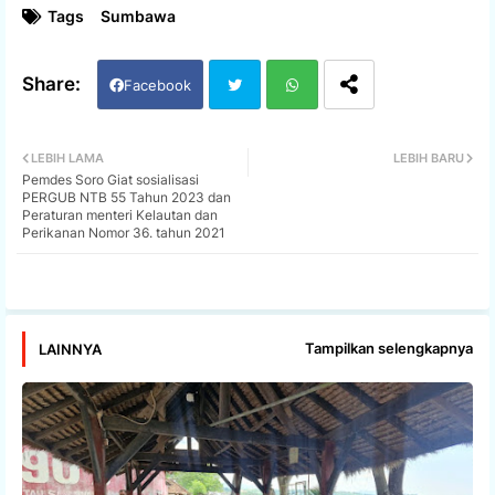
Tags
Sumbawa
Facebook
Twi
Wh
LEBIH LAMA
LEBIH BARU
Pemdes Soro Giat sosialisasi
tter
ats
PERGUB NTB 55 Tahun 2023 dan
Peraturan menteri Kelautan dan
Perikanan Nomor 36. tahun 2021
app
Tampilkan selengkapnya
LAINNYA