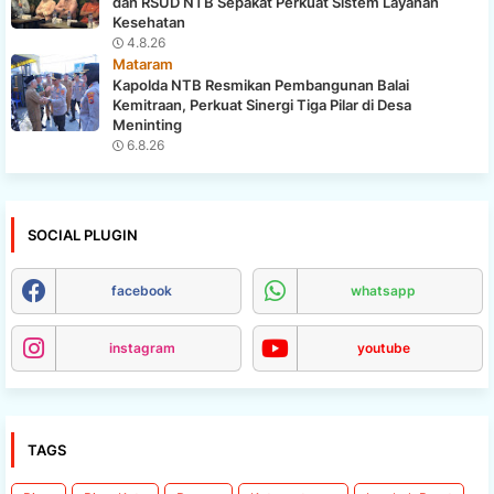
dan RSUD NTB Sepakat Perkuat Sistem Layanan
Kesehatan
4.8.26
Mataram
Kapolda NTB Resmikan Pembangunan Balai
Kemitraan, Perkuat Sinergi Tiga Pilar di Desa
Meninting
6.8.26
SOCIAL PLUGIN
facebook
whatsapp
instagram
youtube
TAGS