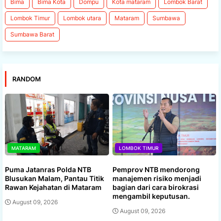
Bima
Bima Kota
Dompu
Kota mataram
Lombok Barat
Lombok Timur
Lombok utara
Mataram
Sumbawa
Sumbawa Barat
RANDOM
MATARAM
LOMBOK TIMUR
Puma Jatanras Polda NTB
Pemprov NTB mendorong
Blusukan Malam, Pantau Titik
manajemen risiko menjadi
Rawan Kejahatan di Mataram
bagian dari cara birokrasi
mengambil keputusan.
August 09, 2026
August 09, 2026