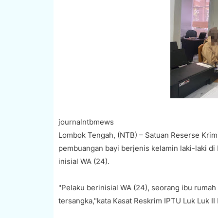
journalntbmews
‎Lombok Tengah, (NTB) – Satuan Reserse Kri
pembuangan bayi berjenis kelamin laki-laki 
inisial WA (24).
‎"Pelaku berinisial WA (24), seorang ibu ruma
tersangka,"kata Kasat Reskrim IPTU Luk Luk II M