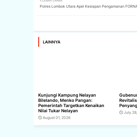
LEBIH LAMA
Polres Lombok Utara Apel Kesiapan Pengamanan FORNAS
LAINNYA
Kunjungi Kampung Nelayan
Gubenur
Bilelando, Menko Pangan:
Revitali
Pemerintah Targetkan Kenaikan
Penyang
Nilai Tukar Nelayan
July 28
August 01, 2026