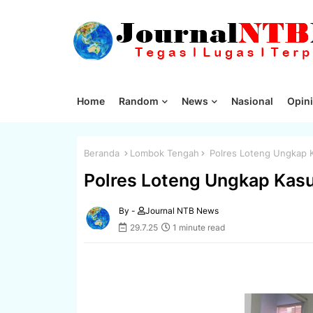
Home
Random
News
Nasional
Opini
Beranda
Lombok Tengah
Polres Loteng Ungkap K
Polres Loteng Ungkap Kasu
By -
Journal NTB News
29.7.25
1 minute read
‎‎