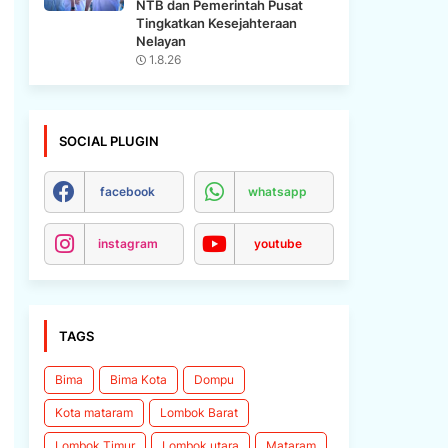
NTB dan Pemerintah Pusat
Tingkatkan Kesejahteraan
Nelayan
1.8.26
SOCIAL PLUGIN
facebook
whatsapp
instagram
youtube
TAGS
Bima
Bima Kota
Dompu
Kota mataram
Lombok Barat
Lombok Timur
Lombok utara
Mataram