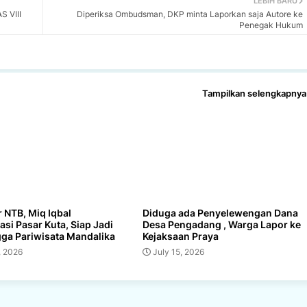
LEBIH BARU
 VIII
Diperiksa Ombudsman, DKP minta Laporkan saja Autore ke
Penegak Hukum
Tampilkan selengkapnya
 NTB, Miq Iqbal
Diduga ada Penyelewengan Dana
sasi Pasar Kuta, Siap Jadi
Desa Pengadang , Warga Lapor ke
ga Pariwisata Mandalika
Kejaksaan Praya
, 2026
July 15, 2026