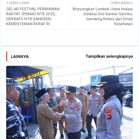
LEBIH LAMA
LEBIH BARU
GELAR FESTIVAL PERMAINAN
Bhayangkari Lombok Utara Inisiasi
tter
ats
RAKYAT (PERAK) NTB 2025,
Deteksi Dini Kanker Serviks,
GEKRAFS NTB GANDENG
Gandeng Rotary dan Dinas
KEMENTERIAN EKRAF RI
Kesehatan
app
Tampilkan selengkapnya
LAINNYA