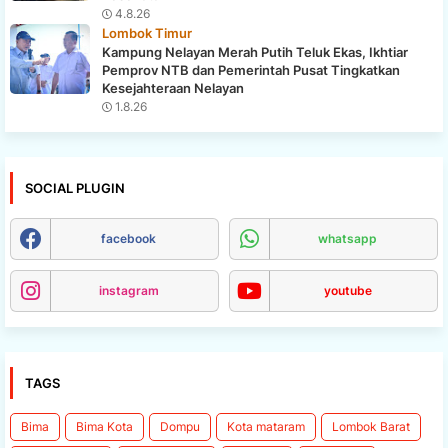
4.8.26
Lombok Timur
Kampung Nelayan Merah Putih Teluk Ekas, Ikhtiar
Pemprov NTB dan Pemerintah Pusat Tingkatkan
Kesejahteraan Nelayan
1.8.26
SOCIAL PLUGIN
facebook
whatsapp
instagram
youtube
TAGS
Bima
Bima Kota
Dompu
Kota mataram
Lombok Barat