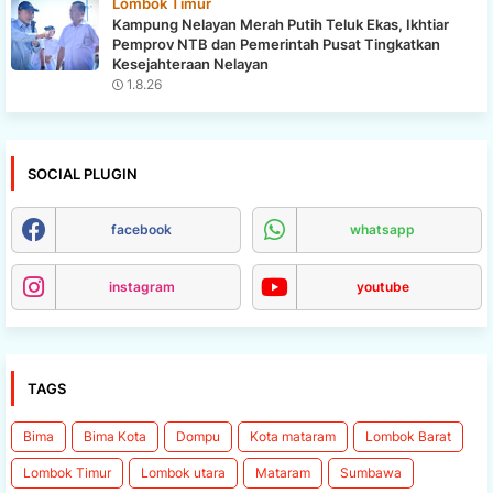
Lombok Timur
Kampung Nelayan Merah Putih Teluk Ekas, Ikhtiar
Pemprov NTB dan Pemerintah Pusat Tingkatkan
Kesejahteraan Nelayan
1.8.26
SOCIAL PLUGIN
facebook
whatsapp
instagram
youtube
TAGS
Bima
Bima Kota
Dompu
Kota mataram
Lombok Barat
Lombok Timur
Lombok utara
Mataram
Sumbawa