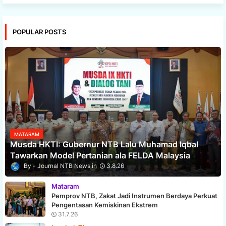
POPULAR POSTS
MATARAM
Musda HKTI: Gubernur NTB Lalu Muhamad Iqbal
Tawarkan Model Pertanian ala FELDA Malaysia
Journal NTB News
3.8.26
Mataram
Pemprov NTB, Zakat Jadi Instrumen Berdaya Perkuat
Pengentasan Kemiskinan Ekstrem
31.7.26