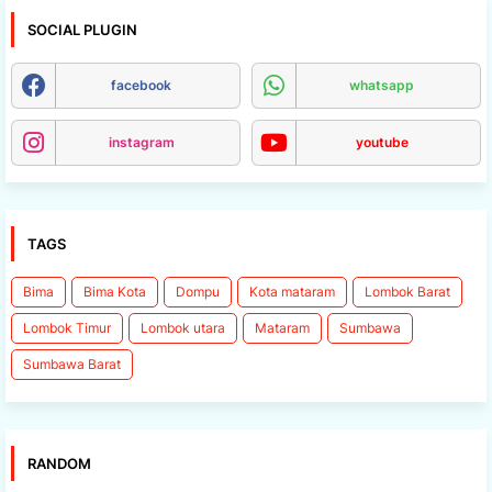
SOCIAL PLUGIN
facebook
whatsapp
instagram
youtube
TAGS
Bima
Bima Kota
Dompu
Kota mataram
Lombok Barat
Lombok Timur
Lombok utara
Mataram
Sumbawa
Sumbawa Barat
RANDOM