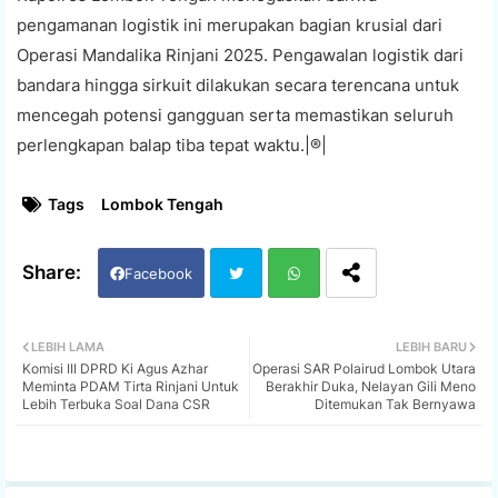
pengamanan logistik ini merupakan bagian krusial dari
Operasi Mandalika Rinjani 2025. Pengawalan logistik dari
bandara hingga sirkuit dilakukan secara terencana untuk
mencegah potensi gangguan serta memastikan seluruh
perlengkapan balap tiba tepat waktu.|®|
Tags
Lombok Tengah
Facebook
Twi
Wh
LEBIH LAMA
LEBIH BARU
Komisi III DPRD Ki Agus Azhar
Operasi SAR Polairud Lombok Utara
tter
ats
Meminta PDAM Tirta Rinjani Untuk
Berakhir Duka, Nelayan Gili Meno
Lebih Terbuka Soal Dana CSR
Ditemukan Tak Bernyawa
app