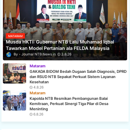
MATARAM
Musda HKTI: Gubernur NTB Lalu Muhamad Iqbal
Tawarkan Model Pertanian ala FELDA Malaysia
Journal NTB News
3.8.26
Mataram
GAKADA BIDOM Bedah Dugaan Salah Diagnosis, DPRD
dan RSUD NTB Sepakat Perkuat Sistem Layanan
Kesehatan
4.8.26
Mataram
Kapolda NTB Resmikan Pembangunan Balai
Kemitraan, Perkuat Sinergi Tiga Pilar di Desa
Meninting
6.8.26