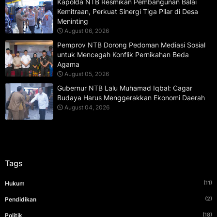
Kapolda NTB Resmikan Pembangunan Balai
Kemitraan, Perkuat Sinergi Tiga Pilar di Desa
Meninting
August 06, 2026
Pemprov NTB Dorong Pedoman Mediasi Sosial
untuk Mencegah Konflik Pernikahan Beda
Agama
August 05, 2026
Gubernur NTB Lalu Muhamad Iqbal: Cagar
Budaya Harus Menggerakkan Ekonomi Daerah
August 04, 2026
Tags
(11)
Hukum
(2)
Pendidikan
(18)
Politik