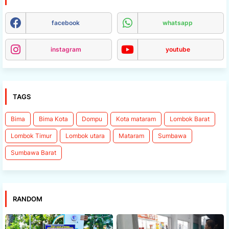
facebook
whatsapp
instagram
youtube
TAGS
Bima
Bima Kota
Dompu
Kota mataram
Lombok Barat
Lombok Timur
Lombok utara
Mataram
Sumbawa
Sumbawa Barat
RANDOM