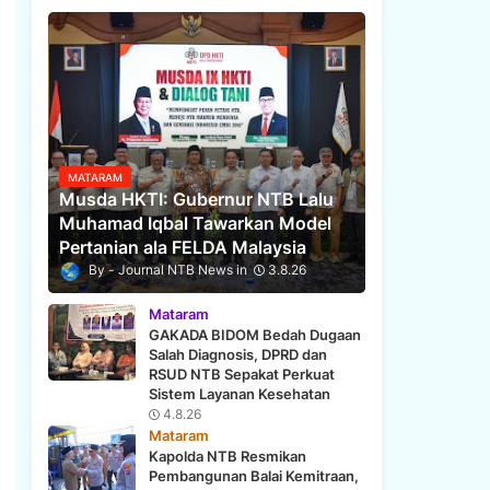
MATARAM
Musda HKTI: Gubernur NTB Lalu
Muhamad Iqbal Tawarkan Model
Pertanian ala FELDA Malaysia
Journal NTB News
3.8.26
Mataram
GAKADA BIDOM Bedah Dugaan
Salah Diagnosis, DPRD dan
RSUD NTB Sepakat Perkuat
Sistem Layanan Kesehatan
4.8.26
Mataram
Kapolda NTB Resmikan
Pembangunan Balai Kemitraan,