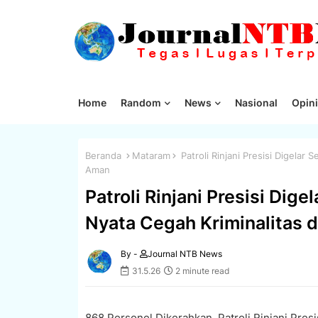
Home
Random
News
Nasional
Opini
Beranda
Mataram
Patroli Rinjani Presisi Digelar
Aman
Patroli Rinjani Presisi Dig
Nyata Cegah Kriminalitas 
By -
Journal NTB News
31.5.26
2 minute read
868 Personel Dikerahkan, Patroli Rinjani Presi