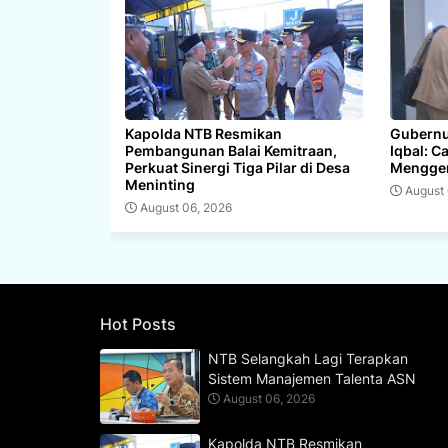
Kapolda NTB Resmikan
Gubernu
Pembangunan Balai Kemitraan,
Iqbal: C
Perkuat Sinergi Tiga Pilar di Desa
Mengger
Meninting
August
August 06, 2026
Hot Posts
NTB Selangkah Lagi Terapkan
Sistem Manajemen Talenta ASN
August 06, 2026
Kapolda NTB Resmikan