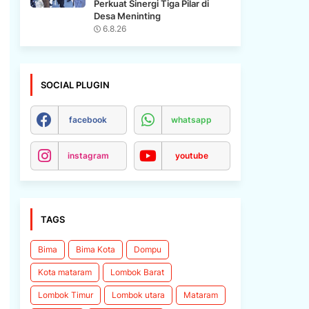
Perkuat Sinergi Tiga Pilar di
Desa Meninting
6.8.26
SOCIAL PLUGIN
facebook
whatsapp
instagram
youtube
TAGS
Bima
Bima Kota
Dompu
Kota mataram
Lombok Barat
Lombok Timur
Lombok utara
Mataram