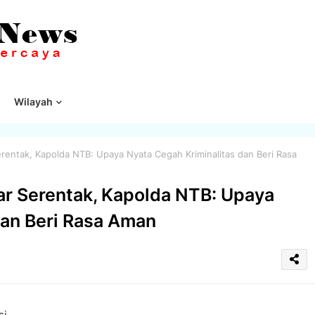
Wilayah
 Serentak, Kapolda NTB: Upaya Nyata Cegah Kriminalitas dan Beri Rasa
elar Serentak, Kapolda NTB: Upaya
dan Beri Rasa Aman
si