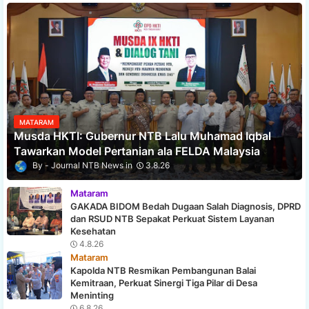
MATARAM
Musda HKTI: Gubernur NTB Lalu Muhamad Iqbal
Tawarkan Model Pertanian ala FELDA Malaysia
Journal NTB News
3.8.26
Mataram
GAKADA BIDOM Bedah Dugaan Salah Diagnosis, DPRD
dan RSUD NTB Sepakat Perkuat Sistem Layanan
Kesehatan
4.8.26
Mataram
Kapolda NTB Resmikan Pembangunan Balai
Kemitraan, Perkuat Sinergi Tiga Pilar di Desa
Meninting
6.8.26