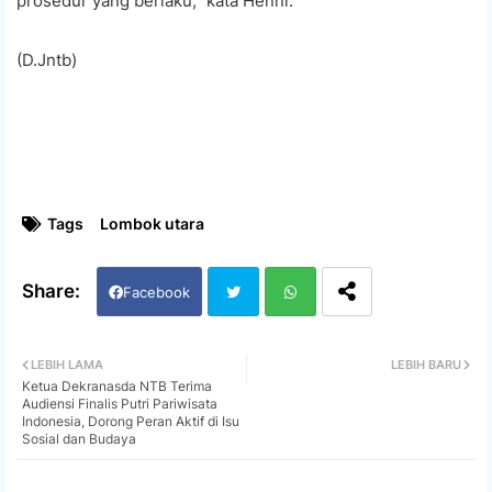
prosedur yang berlaku,” kata Henni.
(D.Jntb)
Tags
Lombok utara
Facebook
Twi
Wh
LEBIH LAMA
LEBIH BARU
Ketua Dekranasda NTB Terima
tter
ats
Audiensi Finalis Putri Pariwisata
Indonesia, Dorong Peran Aktif di Isu
Sosial dan Budaya
app