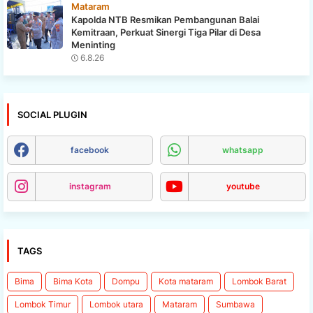
Mataram
Kapolda NTB Resmikan Pembangunan Balai
Kemitraan, Perkuat Sinergi Tiga Pilar di Desa
Meninting
6.8.26
SOCIAL PLUGIN
facebook
whatsapp
instagram
youtube
TAGS
Bima
Bima Kota
Dompu
Kota mataram
Lombok Barat
Lombok Timur
Lombok utara
Mataram
Sumbawa