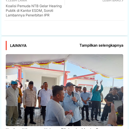
LEBIH LAMA
LEBIH BARU
Koalisi Pemuda NTB Gelar Hearing
tter
ats
Publik di Kantor ESDM, Soroti
Lambannya Penerbitan IPR
app
Tampilkan selengkapnya
LAINNYA