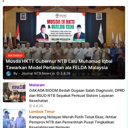
MATARAM
Musda HKTI: Gubernur NTB Lalu Muhamad Iqbal
Tawarkan Model Pertanian ala FELDA Malaysia
Journal NTB News
3.8.26
Mataram
GAKADA BIDOM Bedah Dugaan Salah Diagnosis, DPRD
dan RSUD NTB Sepakat Perkuat Sistem Layanan
Kesehatan
4.8.26
Lombok Timur
Kampung Nelayan Merah Putih Teluk Ekas, Ikhtiar
Pemprov NTB dan Pemerintah Pusat Tingkatkan
Kesejahteraan Nelayan