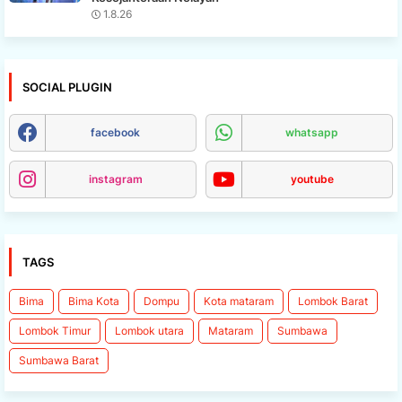
1.8.26
SOCIAL PLUGIN
facebook
whatsapp
instagram
youtube
TAGS
Bima
Bima Kota
Dompu
Kota mataram
Lombok Barat
Lombok Timur
Lombok utara
Mataram
Sumbawa
Sumbawa Barat