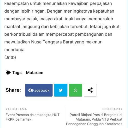
kesempatan untuk menunaikan kewajiban perpajakan
dengan lebih ringan. Dengan meningkatnya kepatuhan
membayar pajak, masyarakat tidak hanya memperoleh
manfaat langsung dari kebijakan tersebut, tetapi juga ikut
berkontribusi dalam mempercepat pembangunan dan
mewujudkan Nusa Tenggara Barat yang makmur
mendunia.
(Jntb)
Tags
Mataram
Facebook
Twi
Wh
LEBIH LAMA
LEBIH BARU
Event Presean dalam rangka HUT
Patroli Rinjani Presisi Bergerak di
tter
ats
FKPP pemantek.
Mataram, Polda NTB Perkuat
Pencegahan Gangguan Kamtibmas