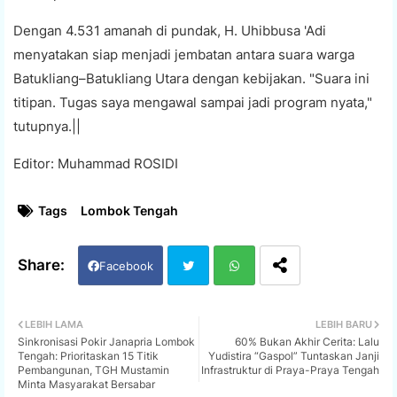
Dengan 4.531 amanah di pundak, H. Uhibbusa 'Adi
menyatakan siap menjadi jembatan antara suara warga
Batukliang–Batukliang Utara dengan kebijakan. "Suara ini
titipan. Tugas saya mengawal sampai jadi program nyata,"
tutupnya.||
Editor: Muhammad ROSIDI
Tags
Lombok Tengah
Facebook
Twi
Wh
LEBIH LAMA
LEBIH BARU
Sinkronisasi Pokir Janapria Lombok
60% Bukan Akhir Cerita: Lalu
tter
ats
Tengah: Prioritaskan 15 Titik
Yudistira “Gaspol” Tuntaskan Janji
Pembangunan, TGH Mustamin
Infrastruktur di Praya-Praya Tengah
Minta Masyarakat Bersabar
app