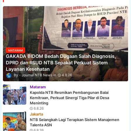
MATARAM
GAKADA BIDOM Bedah Dugaan Salah Diagnosis,
DPRD dan RSUD NTB Sepakat Perkuat Sistem
Layanan Kesehatan
Journal NTB News
4.8.26
Mataram
Kapolda NTB Resmikan Pembangunan Balai
Kemitraan, Perkuat Sinergi Tiga Pilar di Desa
Meninting
6.8.26
Jakarta
NTB Selangkah Lagi Terapkan Sistem Manajemen
Talenta ASN
6.8.26